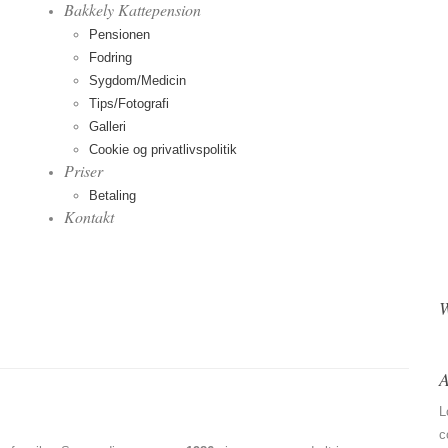
Bakkely Kattepension
Pensionen
Fodring
Sygdom/Medicin
Tips/Fotografi
Galleri
Cookie og privatlivspolitik
Priser
Betaling
Kontakt
W
A
L
c