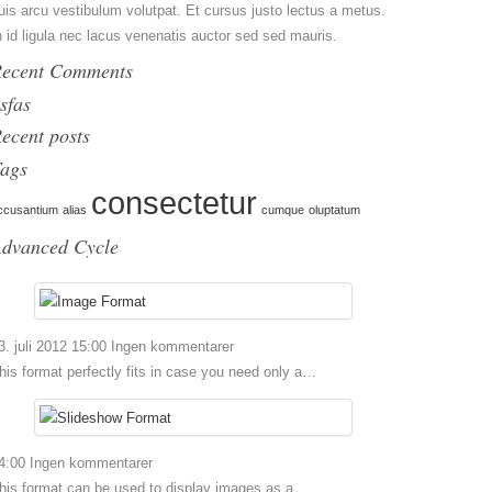
uis arcu vestibulum volutpat. Et cursus justo lectus a metus.
n id ligula nec lacus venenatis auctor sed sed mauris.
ecent Comments
sfas
ecent posts
ags
consectetur
ccusantium
alias
cumque
oluptatum
dvanced Cycle
3. juli 2012 15:00
Ingen kommentarer
his format perfectly fits in case you need only a…
4:00
Ingen kommentarer
his format can be used to display images as a…