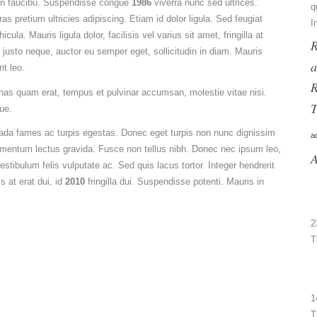
s in faucibu. Suspendisse congue
1986
viverra nunc sed ultrices.
q
s pretium ultricies adipiscing. Etiam id dolor ligula. Sed feugiat
I
ula. Mauris ligula dolor, facilisis vel varius sit amet, fringilla at
R
sto neque, auctor eu semper eget, sollicitudin in diam. Mauris
a
nt leo.
R
nas quam erat, tempus et pulvinar accumsan, molestie vitae nisi.
T
ue.
ada fames ac turpis egestas. Donec eget turpis non nunc dignissim
a
ndimentum lectus gravida. Fusce non tellus nibh. Donec nec ipsum leo,
A
tibulum felis vulputate ac. Sed quis lacus tortor. Integer hendrerit
s at erat dui, id
2010
fringilla dui. Suspendisse potenti. Mauris in
2
T
1
T