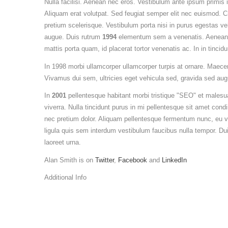
Nulla facilisi. Aenean nec eros. Vestibulum ante ipsum primi
Aliquam erat volutpat. Sed feugiat semper elit nec euismod. Cra
pretium scelerisque. Vestibulum porta nisi in purus egestas vehic
augue. Duis rutrum
1994
elementum sem a venenatis. Aenean ju
mattis porta quam, id placerat tortor venenatis ac. In in tincidu
In 1998 morbi ullamcorper ullamcorper turpis at ornare. Maece
Vivamus dui sem, ultricies eget vehicula sed, gravida sed aug
In
2001
pellentesque habitant morbi tristique "SEO" et malesu
viverra. Nulla tincidunt purus in mi pellentesque sit amet co
nec pretium dolor. Aliquam pellentesque fermentum nunc, eu ves
ligula quis sem interdum vestibulum faucibus nulla tempor. Dui
laoreet urna.
Alan Smith is on
Twitter
,
Facebook
and
LinkedIn
Additional Info