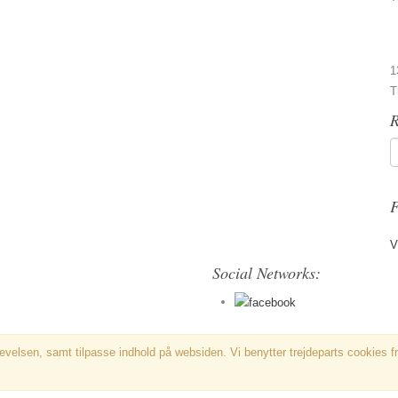
1
T
R
F
V
Social Networks:
evelsen, samt tilpasse indhold på websiden. Vi benytter trejdeparts cookies f