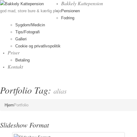
Bakkely Kattepension
Pensionen
god mad, store bure & kærlig pleje
Fodring
Sygdom/Medicin
Tips/Fotografi
Galleri
Cookie og privatlivspolitik
Priser
Betaling
Kontakt
Portfolio Tag:
alias
Hjem
Portfolio
Slideshow Format