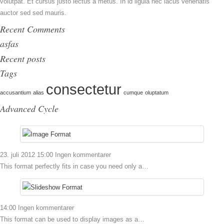
volutpat. Et cursus justo lectus a metus. In id ligula nec lacus venenatis
auctor sed sed mauris.
Recent Comments
asfas
Recent posts
Tags
consectetur
accusantium
alias
cumque
oluptatum
Advanced Cycle
23. juli 2012 15:00
Ingen kommentarer
This format perfectly fits in case you need only a…
14:00
Ingen kommentarer
This format can be used to display images as a…