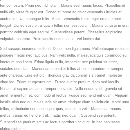
tempor ipsum. Proin nec nibh diam. Mauris sed mauris lacus. Phasellus id
nulla elit, vitae feugiat est. Donec at lorem ac dolor venenatis ultricies et
auctor nisl. Ut in congue felis. Mauris venenatis turpis eget eros semper
feugiat. Donec suscipit aliquam tellus non vestibulum. Mauris ut justo in erat
porttitor vehicula eget sed mi. Suspendisse potenti. Phasellus adipiscing
vulputate pharetra. Proin iaculis neque lacus, vel lacinia dui.
Sed suscipit euismod eleifend. Donec non ligula nunc. Pellentesque molestie
posuere metus nec faucibus. Nam velit nulla, malesuada quis commodo eu,
interdum non libero. Etiam ligula nulla, imperdiet nec pulvinar sit amet,
sodales sed diam. Maecenas imperdiet tellus at enim interdum et semper
ante pharetra. Cras elit orci, rhoncus gravida convallis sit amet, molestie
vitae leo. Etiam at egestas orci. Fusce auctor pretium diam sed iaculis.
Nullam ut sapien ac lacus tempor convallis. Nulla neque velit, gravida sit
amet fermentum et, commodo ut lectus. Fusce sed hendrerit quam. Aliquam
iaculis nibh nec dui malesuada sit amet tristique diam sollicitudin. Morbi urna
tellus, sollicitudin non consequat quis, cursus in velit. Maecenas mauris
metus, varius eu hendrerit ut, mattis nec quam. Suspendisse potenti.
Suspendisse pretium arcu ac lectus porttitor tincidunt. In hac habitasse
platea dictumst.