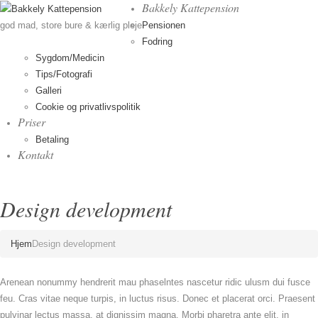
Bakkely Kattepension
Pensionen
god mad, store bure & kærlig pleje
Fodring
Sygdom/Medicin
Tips/Fotografi
Galleri
Cookie og privatlivspolitik
Priser
Betaling
Kontakt
Design development
Hjem
Design development
Arenean nonummy hendrerit mau phaselntes nascetur ridic ulusm dui fusce
feu. Cras vitae neque turpis, in luctus risus. Donec et placerat orci. Praesent
pulvinar lectus massa, at dignissim magna. Morbi pharetra ante elit, in