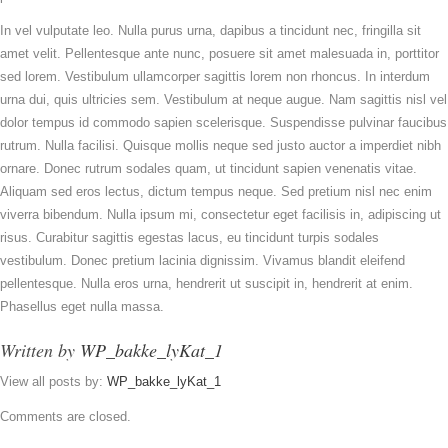
In vel vulputate leo. Nulla purus urna, dapibus a tincidunt nec, fringilla sit
amet velit. Pellentesque ante nunc, posuere sit amet malesuada in, porttitor
sed lorem. Vestibulum ullamcorper sagittis lorem non rhoncus. In interdum
urna dui, quis ultricies sem. Vestibulum at neque augue. Nam sagittis nisl vel
dolor tempus id commodo sapien scelerisque. Suspendisse pulvinar faucibus
rutrum. Nulla facilisi. Quisque mollis neque sed justo auctor a imperdiet nibh
ornare. Donec rutrum sodales quam, ut tincidunt sapien venenatis vitae.
Aliquam sed eros lectus, dictum tempus neque. Sed pretium nisl nec enim
viverra bibendum. Nulla ipsum mi, consectetur eget facilisis in, adipiscing ut
risus. Curabitur sagittis egestas lacus, eu tincidunt turpis sodales
vestibulum. Donec pretium lacinia dignissim. Vivamus blandit eleifend
pellentesque. Nulla eros urna, hendrerit ut suscipit in, hendrerit at enim.
Phasellus eget nulla massa.
Written by
WP_bakke_lyKat_1
View all posts by:
WP_bakke_lyKat_1
Comments are closed.