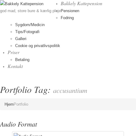
Bakkely Kattepension
Pensionen
god mad, store bure & kærlig pleje
Fodring
Sygdom/Medicin
Tips/Fotografi
Galleri
Cookie og privatlivspolitik
Priser
Betaling
Kontakt
Portfolio Tag:
accusantium
Hjem
Portfolio
Audio Format