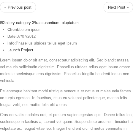
« Previous post
Next Post »
Gallery category 3
accusantium
,
oluptatum
Client:
Lorem ipsum
Date:
07/07/2012
Info:
Phasellus ultrices tellus eget ipsum
Launch Project
Lorem ipsum dolor sit amet, consectetur adipiscing elit. Sed blandit massa
vel mauris sollicitudin dignissim. Phasellus ultrices tellus eget ipsum ornare
molestie scelerisque eros dignissim. Phasellus fringilla hendrerit lectus nec
vehicula.
Pellentesque habitant morbi tristique senectus et netus et malesuada fames
ac turpis egestas. In faucibus, risus eu volutpat pellentesque, massa felis
feugiat velit, nec mattis felis elit a eros.
Cras convallis sodales orci, et pretium sapien egestas quis. Donec tellus leo,
scelerisque in facilisis a, laoreet vel quam. Suspendisse arcu nisl, tincidunt a
vulputate ac, feugiat vitae leo. Integer hendrerit orci id metus venenatis in